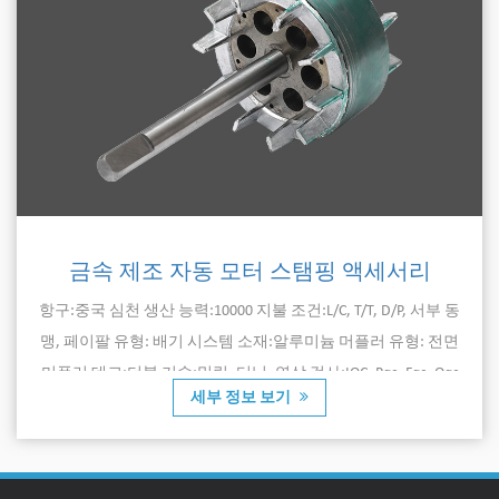
금속 제조 자동 모터 스탬핑 액세서리
항구:중국 심천 생산 능력:10000 지불 조건:L/C, T/T, D/P, 서부 동
맹, 페이팔 유형: 배기 시스템 소재:알루미늄 머플러 유형: 전면
머플러 데크:더블 기술:밀링, 터닝, 연삭 검사:IQC, Pqc, Fqc, Oqc
세부 정보 보기