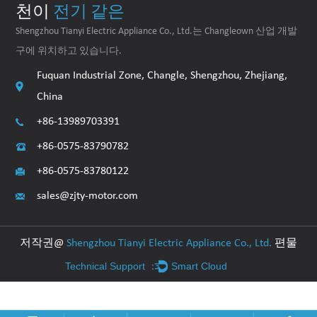
천이
전기 같은
Shengzhou Tianyi Electric Appliance Co., Ltd.는 Changleown 산업 개발
구에 위치하고 있습니다.
Fuquan Industrial Zone, Changle, Shengzhou, Zhejiang,
China
+86-13989703391
+86-0575-83790782
+86-0575-83780122
sales@zjty-motor.com
저작권@
Shengzhou Tianyi Electric Appliance Co., Ltd.
편물
Technical Support ：
Smart Cloud