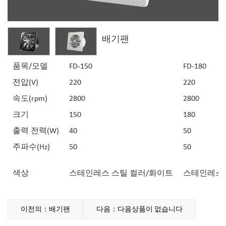
배기팬
품목/모델
FD-150
FD-180
전압(V)
220
220
속도(rpm)
2800
2800
크기
150
180
출력 전력(W)
40
50
주파수(Hz)
50
50
색상
스테인레스 스틸 컬러/화이트
스테인레스 
이전의：배기팬
다음：다음상품이 없습니다