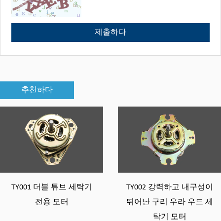
추천하다
블 튜브 세탁기
TY002 강력하고 내구성이
환경 
 모터
뛰어난 구리 우라 우드 세
탁기 모터