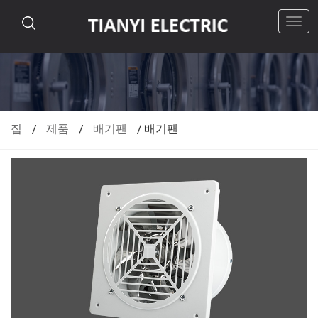
탐
색
전
환
집
/
제품
/
배기팬
/
배기팬