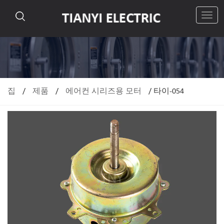
탐
색
전
환
집
/
제품
/
에어컨 시리즈용 모터
/
타이-054